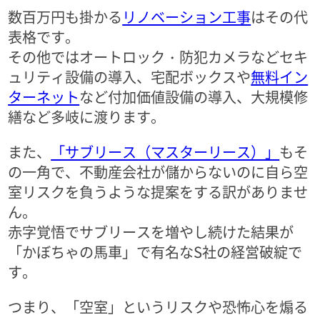
数百万円も掛かる
リノベーション工事
はその代
表格です。
その他ではオートロック・防犯カメラなどセキ
ュリティ設備の導入、宅配ボックスや
無料イン
ターネット
など付加価値設備の導入、大規模修
繕など多岐に渡ります。
また、
「サブリース（マスターリース）」
もそ
の一角で、不動産会社が儲からないのに自ら空
室リスクを負うような提案をする訳がありませ
ん。
赤字覚悟でサブリースを増やし続けた結果が
「かぼちゃの馬車」で有名なS社の経営破綻で
す。
つまり、「空室」というリスクや恐怖心を煽る