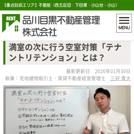
【重点対応エリア】不動前（西五反田・下目黒・小山台・小山）
品川目黒不動産管理
株式会社
満室の次に行う空室対策「テナ
ントリテンション」とは？
最新更新日 2026年01月30日
執筆：宅地建物取引士・賃貸不動産経営管理士
三好 貴大