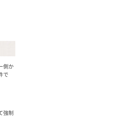
ー側か
件で
て強制