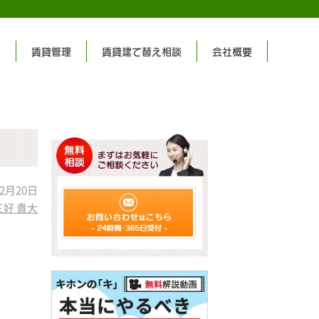
集
賃貸管理
賃貸建て替え相談
会社概要
2月20日
三好 貴大