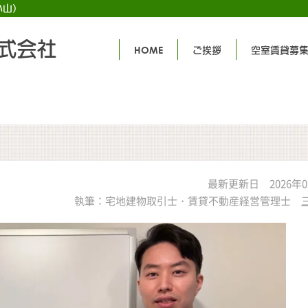
小山）
式会社
HOME
ご挨拶
空室賃貸募
最新更新日 2026年0
執筆：宅地建物取引士・賃貸不動産経営管理士