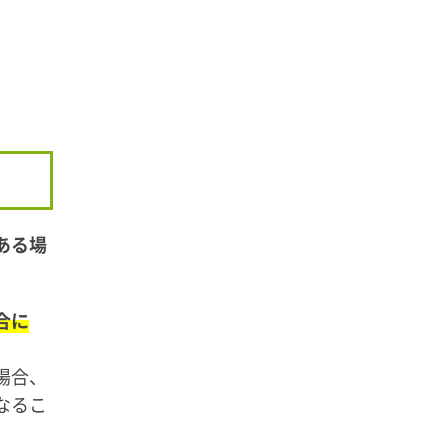
ある場
合に
場合、
なるこ