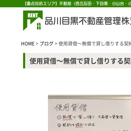
【重点対応エリア】不動前（西五反田・下目黒・小山台・
品川目黒不動産管理株
HOME
>
ブログ
>
使用貸借～無償で貸し借りする契
使用貸借～無償で貸し借りする契