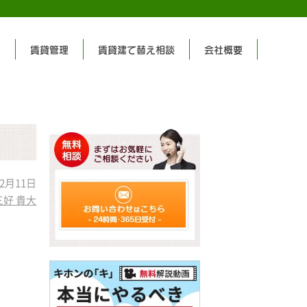
集
賃貸管理
賃貸建て替え相談
会社概要
2月11日
三好 貴大