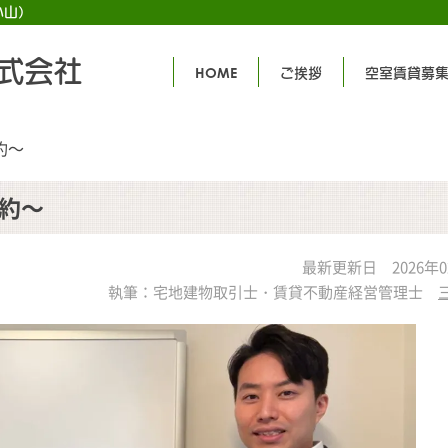
小山）
式会社
HOME
ご挨拶
空室賃貸募
約～
約～
最新更新日 2026年0
執筆：宅地建物取引士・賃貸不動産経営管理士