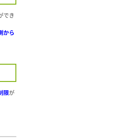
ができ
側から
制限
が