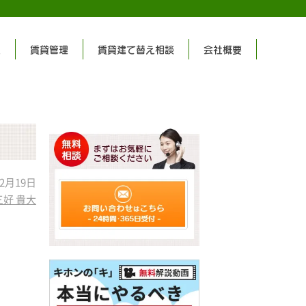
集
賃貸管理
賃貸建て替え相談
会社概要
2月19日
三好 貴大