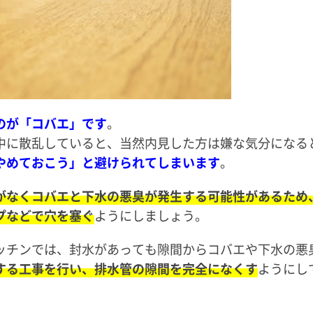
のが「コバエ」です
。
中に散乱していると、当然内見した方は嫌な気分になる
やめておこう」と避けられてしまいます
。
がなくコバエと下水の悪臭が発生する可能性があるため
プなどで穴を塞ぐ
ようにしましょう。
ッチンでは、封水があっても隙間からコバエや下水の悪
する工事を行い、排水管の隙間を完全になくす
ようにし