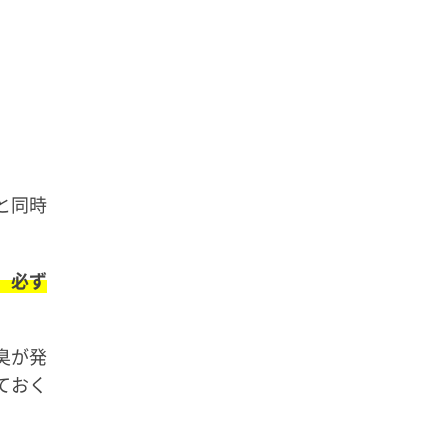
と同時
、必ず
臭が発
ておく