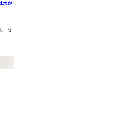
は水が
め、せ