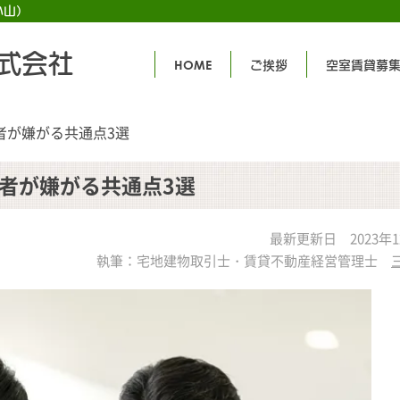
小山）
式会社
HOME
ご挨拶
空室賃貸募
者が嫌がる共通点3選
者が嫌がる共通点3選
最新更新日 2023年1
執筆：宅地建物取引士・賃貸不動産経営管理士